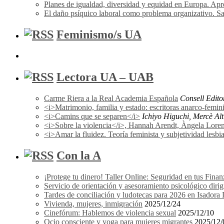
Planes de igualdad, diversidad y equidad en Europa. A
El daño psíquico laboral como problema organizativo. Sa
Feminismo/s UA
Lectora UA – UAB
Carme Riera a la Real Academia Española
Consell Edito
<i>Matrimonio, familia y estado: escritoras anarco-femi
<i>Camins que se separen</i>
Ichiyo Higuchi, Mercè Alti
<i>Sobre la violencia</i>, Hannah Arendt, Àngela Lorena F
<i>Amar la fluidez. Teoría feminista y subjetividad les
Con la A
¡Protege tu dinero! Taller Online: Seguridad en tus Finan
Servicio de orientación y asesoramiento psicológico dir
Tardes de conciliación y ludotecas para 2026 en Isador
Vivienda, mujeres, inmigración
2025/12/24
Cinefórum: Hablemos de violencia sexual
2025/12/10
Ocio consciente y yoga para mujeres migrantes
2025/12/