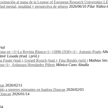
proximación al mapa de la League of European Research Universities 
lud mental, igualdad y perspectiva de género
2026/06/10
Pilar Núñez-
rial
nistas en </i>La Revista Blanca<i> (1898-1936)</i>, Antonio Prado
Alb
mir Losada (trad. i pròl.)
uster (trad.), Gerard Rosich (trad.), Fina Birulés (pròl.)
Mathias Sirc
biana</i>, Aránzazu Hernández Piñero
Mónica Cano Abadía
zas
2026/02/11
igido a mujeres migrantes en Isadora Duncan
2026/02/03
a Duncan
2026/01/14
04