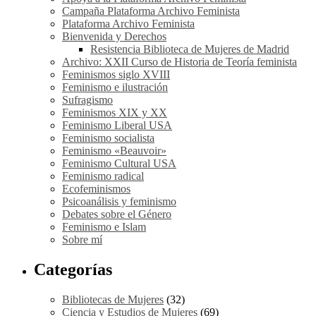
Campaña Plataforma Archivo Feminista
Plataforma Archivo Feminista
Bienvenida y Derechos
Resistencia Biblioteca de Mujeres de Madrid
Archivo: XXII Curso de Historia de Teoría feminista
Feminismos siglo XVIII
Feminismo e ilustración
Sufragismo
Feminismos XIX y XX
Feminismo Liberal USA
Feminismo socialista
Feminismo «Beauvoir»
Feminismo Cultural USA
Feminismo radical
Ecofeminismos
Psicoanálisis y feminismo
Debates sobre el Género
Feminismo e Islam
Sobre mí
Categorías
Bibliotecas de Mujeres
(32)
Ciencia y Estudios de Mujeres
(69)