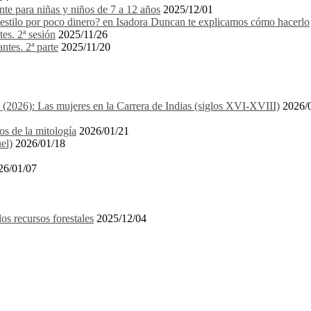
e para niñas y niños de 7 a 12 años
2025/12/01
stilo por poco dinero? en Isadora Duncan te explicamos cómo hacerlo
es. 2ª sesión
2025/11/26
ntes. 2ª parte
2025/11/20
1 (2026): Las mujeres en la Carrera de Indias (siglos XVI-XVIII)
2026/
os de la mitología
2026/01/21
el)
2026/01/18
26/01/07
recursos forestales
2025/12/04