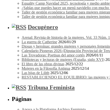
Equality Camp Navidad 2025, tecnología y medio ambient
¿Sabías que puedes hacer un menú navideño con mucho e
Taller de gestión económica familiar para mujeres migrant
Taller de gestión económica familiar para mujeres inmigra
Docugénero
Arenal: Revista de historia de la mujeres. Vol. 33 Núm. 
La guerra de Catherine
2026/01/29
Diosas y heroínas: grandes mujeres y personajes femenin
Calendario Pioneras 2026 (Diputación Provincial de Teru
Las Trovadoras: Poetisas del amor cortés
2026/01/11
Bibliotecas y lecturas de mujeres (España, siglo XVI)
20
El libro de las obras divinas
2025/12/22
Mujeres en la Filosofía Antigua
2025/12/14
Las hijas de Lilith
2025/12/06
RESTABLECIENDO EL EQUILIBRIO: las mujeres y los 
Tribuna Feminista
Páginas
Apoya a la Plataforma Archivo Feminista