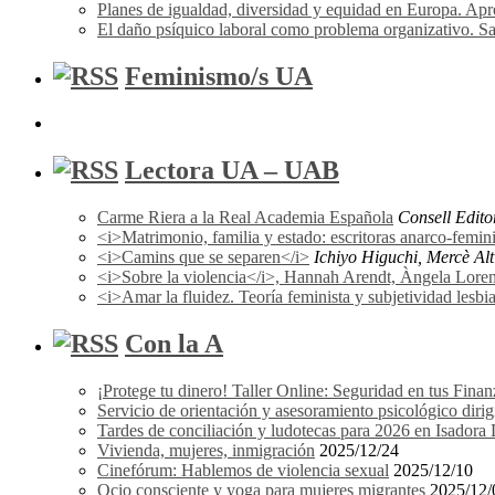
Planes de igualdad, diversidad y equidad en Europa. A
El daño psíquico laboral como problema organizativo. Sa
Feminismo/s UA
Lectora UA – UAB
Carme Riera a la Real Academia Española
Consell Edito
<i>Matrimonio, familia y estado: escritoras anarco-femi
<i>Camins que se separen</i>
Ichiyo Higuchi, Mercè Alti
<i>Sobre la violencia</i>, Hannah Arendt, Àngela Lorena F
<i>Amar la fluidez. Teoría feminista y subjetividad les
Con la A
¡Protege tu dinero! Taller Online: Seguridad en tus Finan
Servicio de orientación y asesoramiento psicológico dir
Tardes de conciliación y ludotecas para 2026 en Isador
Vivienda, mujeres, inmigración
2025/12/24
Cinefórum: Hablemos de violencia sexual
2025/12/10
Ocio consciente y yoga para mujeres migrantes
2025/12/