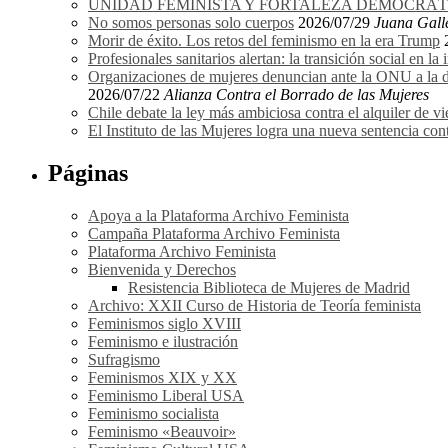
UNIDAD FEMINISTA Y FORTALEZA DEMOCRÁTICA
No somos personas solo cuerpos
2026/07/29
Juana Gall
Morir de éxito. Los retos del feminismo en la era Trump
Profesionales sanitarios alertan: la transición social en la
Organizaciones de mujeres denuncian ante la ONU a la dir
2026/07/22
Alianza Contra el Borrado de las Mujeres
Chile debate la ley más ambiciosa contra el alquiler de vi
El Instituto de las Mujeres logra una nueva sentencia cont
Páginas
Apoya a la Plataforma Archivo Feminista
Campaña Plataforma Archivo Feminista
Plataforma Archivo Feminista
Bienvenida y Derechos
Resistencia Biblioteca de Mujeres de Madrid
Archivo: XXII Curso de Historia de Teoría feminista
Feminismos siglo XVIII
Feminismo e ilustración
Sufragismo
Feminismos XIX y XX
Feminismo Liberal USA
Feminismo socialista
Feminismo «Beauvoir»