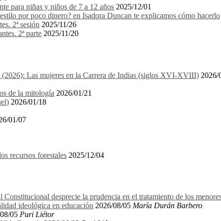
e para niñas y niños de 7 a 12 años
2025/12/01
stilo por poco dinero? en Isadora Duncan te explicamos cómo hacerlo
es. 2ª sesión
2025/11/26
ntes. 2ª parte
2025/11/20
1 (2026): Las mujeres en la Carrera de Indias (siglos XVI-XVIII)
2026/
os de la mitología
2026/01/21
el)
2026/01/18
26/01/07
recursos forestales
2025/12/04
l Constitucional desprecie la prudencia en el tratamiento de los menore
alidad ideológica en educación
2026/08/05
María Durán Barbero
08/05
Puri Liétor