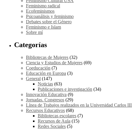
Feminismo Cultural USA
Feminismo radical
Ecofeminismos
Psicoanálisis y feminismo
Debates sobre el Género
Feminismo e Islam
Sobre mí
Categorías
Bibliotecas de Mujeres
(32)
Ciencia y Estudios de Mujeres
(69)
Coeducación
(7)
Educación en Europa
(3)
General
(147)
Noticias
(63)
Publicaciones e investigación
(34)
Innovación Educativa
(9)
Jornadas. Congresos
(29)
Línea de Trabajos realizados en la Universidad Carlos II
Recursos Educativos
(68)
Bibliotecas escolares
(7)
Recursos de Aula
(15)
Redes Sociales
(5)