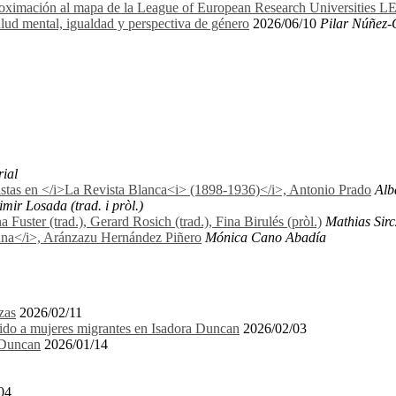
proximación al mapa de la League of European Research Universities 
lud mental, igualdad y perspectiva de género
2026/06/10
Pilar Núñez-
rial
nistas en </i>La Revista Blanca<i> (1898-1936)</i>, Antonio Prado
Alb
mir Losada (trad. i pròl.)
uster (trad.), Gerard Rosich (trad.), Fina Birulés (pròl.)
Mathias Sirc
biana</i>, Aránzazu Hernández Piñero
Mónica Cano Abadía
zas
2026/02/11
igido a mujeres migrantes en Isadora Duncan
2026/02/03
a Duncan
2026/01/14
04