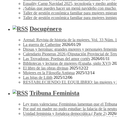
Equality Camp Navidad 2025, tecnología y medio ambient
¿Sabías que puedes hacer un menú navideño con mucho e
Taller de gestión económica familiar para mujeres migrant
Taller de gestión económica familiar para mujeres inmigra
Docugénero
Arenal: Revista de historia de la mujeres. Vol. 33 Núm. 
La guerra de Catherine
2026/01/29
Diosas y heroínas: grandes mujeres y personajes femenin
Calendario Pioneras 2026 (Diputación Provincial de Teru
Las Trovadoras: Poetisas del amor cortés
2026/01/11
Bibliotecas y lecturas de mujeres (España, siglo XVI)
20
El libro de las obras divinas
2025/12/22
Mujeres en la Filosofía Antigua
2025/12/14
Las hijas de Lilith
2025/12/06
RESTABLECIENDO EL EQUILIBRIO: las mujeres y los 
Tribuna Feminista
Ley trans valenciana: Feministas lamentan que el Tribuna
Por qué mi madre no pudo estudiar: la falacia de la neutr
Unidad feminista y fortaleza democrática.( Parte 2)
2026/