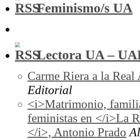
Feminismo/s UA
Lectora UA – UA
Carme Riera a la Real
Editorial
<i>Matrimonio, familia
feministas en </i>La 
</i>, Antonio Prado
A