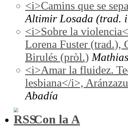
<i>Camins que se sepa
Altimir Losada (trad. i
<i>Sobre la violencia
Lorena Fuster (trad.), 
Birulés (pròl.)
Mathias
<i>Amar la fluidez. Te
lesbiana</i>, Aránzaz
Abadía
Con la A