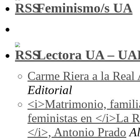
Feminismo/s UA
Lectora UA – UA
Carme Riera a la Real
Editorial
<i>Matrimonio, familia
feministas en </i>La 
</i>, Antonio Prado
A