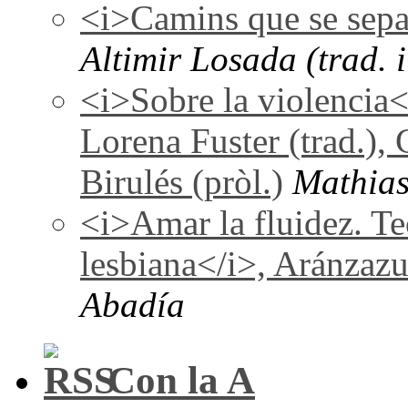
<i>Camins que se sepa
Altimir Losada (trad. i
<i>Sobre la violencia
Lorena Fuster (trad.), 
Birulés (pròl.)
Mathias
<i>Amar la fluidez. Te
lesbiana</i>, Aránzaz
Abadía
Con la A