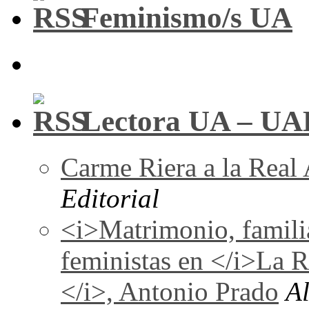
Feminismo/s UA
Lectora UA – UA
Carme Riera a la Real
Editorial
<i>Matrimonio, familia
feministas en </i>La 
</i>, Antonio Prado
A