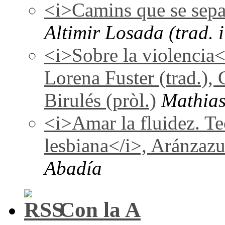
<i>Camins que se sepa
Altimir Losada (trad. i
<i>Sobre la violencia
Lorena Fuster (trad.), 
Birulés (pròl.)
Mathias
<i>Amar la fluidez. Te
lesbiana</i>, Aránzaz
Abadía
Con la A