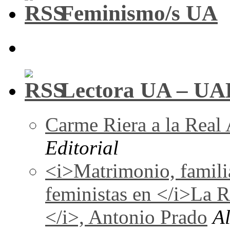
Feminismo/s UA
Lectora UA – UA
Carme Riera a la Real
Editorial
<i>Matrimonio, familia
feministas en </i>La 
</i>, Antonio Prado
A