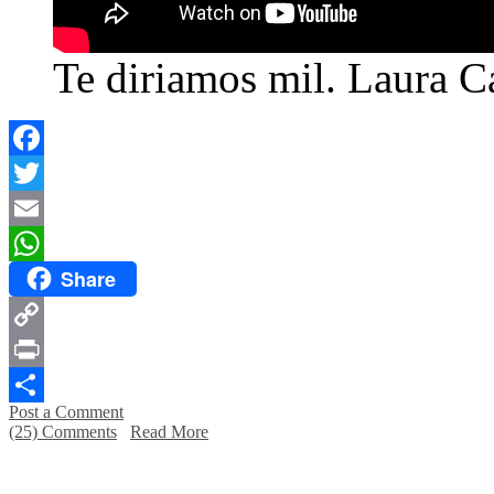
Te diriamos mil. Laura C
Facebook
Twitter
Email
Share
WhatsApp
Copy
Link
Print
Post a Comment
Compartir
(25) Comments
Read More