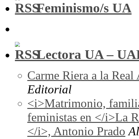
Feminismo/s UA
Lectora UA – UA
Carme Riera a la Real
Editorial
<i>Matrimonio, familia
feministas en </i>La 
</i>, Antonio Prado
A