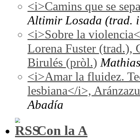
<i>Camins que se sepa
Altimir Losada (trad. i
<i>Sobre la violencia
Lorena Fuster (trad.), 
Birulés (pròl.)
Mathias
<i>Amar la fluidez. Te
lesbiana</i>, Aránzaz
Abadía
Con la A