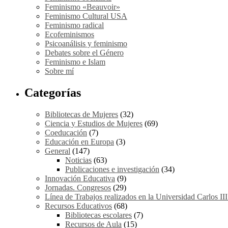
Feminismo «Beauvoir»
Feminismo Cultural USA
Feminismo radical
Ecofeminismos
Psicoanálisis y feminismo
Debates sobre el Género
Feminismo e Islam
Sobre mí
Categorías
Bibliotecas de Mujeres
(32)
Ciencia y Estudios de Mujeres
(69)
Coeducación
(7)
Educación en Europa
(3)
General
(147)
Noticias
(63)
Publicaciones e investigación
(34)
Innovación Educativa
(9)
Jornadas. Congresos
(29)
Línea de Trabajos realizados en la Universidad Carlos II
Recursos Educativos
(68)
Bibliotecas escolares
(7)
Recursos de Aula
(15)