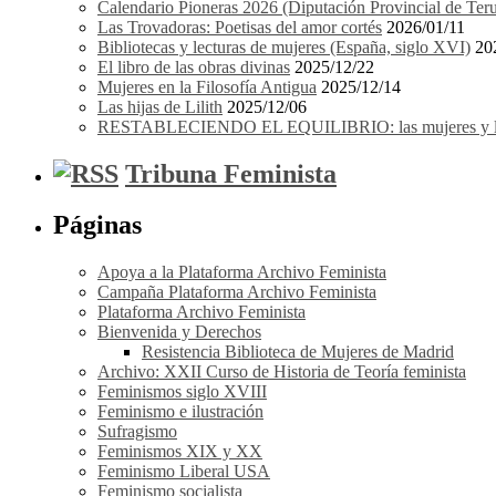
Calendario Pioneras 2026 (Diputación Provincial de Teru
Las Trovadoras: Poetisas del amor cortés
2026/01/11
Bibliotecas y lecturas de mujeres (España, siglo XVI)
20
El libro de las obras divinas
2025/12/22
Mujeres en la Filosofía Antigua
2025/12/14
Las hijas de Lilith
2025/12/06
RESTABLECIENDO EL EQUILIBRIO: las mujeres y los 
Tribuna Feminista
Páginas
Apoya a la Plataforma Archivo Feminista
Campaña Plataforma Archivo Feminista
Plataforma Archivo Feminista
Bienvenida y Derechos
Resistencia Biblioteca de Mujeres de Madrid
Archivo: XXII Curso de Historia de Teoría feminista
Feminismos siglo XVIII
Feminismo e ilustración
Sufragismo
Feminismos XIX y XX
Feminismo Liberal USA
Feminismo socialista