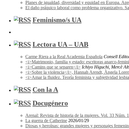
Planes de igualdad, diversidad y equidad en Europa. A
El daño psíquico laboral como problema organizativo. Sa
Feminismo/s UA
Lectora UA – UAB
Carme Riera a la Real Academia Española
Consell Edito
<i>Matrimonio, familia y estado: escritoras anarco-femi
<i>Camins que se separen</i>
Ichiyo Higuchi, Mercè Alti
<i>Sobre la violencia</i>, Hannah Arendt, Àngela Lorena F
<i>Amar la fluidez. Teoría feminista y subjetividad les
Con la A
Docugénero
Arenal: Revista de historia de la mujeres. Vol. 33 Núm. 
La guerra de Catherine
2026/01/29
Diosas y heroínas: grandes mujeres y personajes femenin