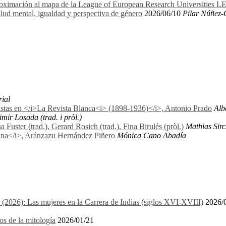
proximación al mapa de la League of European Research Universities 
lud mental, igualdad y perspectiva de género
2026/06/10
Pilar Núñez-
rial
nistas en </i>La Revista Blanca<i> (1898-1936)</i>, Antonio Prado
Alb
mir Losada (trad. i pròl.)
uster (trad.), Gerard Rosich (trad.), Fina Birulés (pròl.)
Mathias Sirc
biana</i>, Aránzazu Hernández Piñero
Mónica Cano Abadía
1 (2026): Las mujeres en la Carrera de Indias (siglos XVI-XVIII)
2026/
os de la mitología
2026/01/21