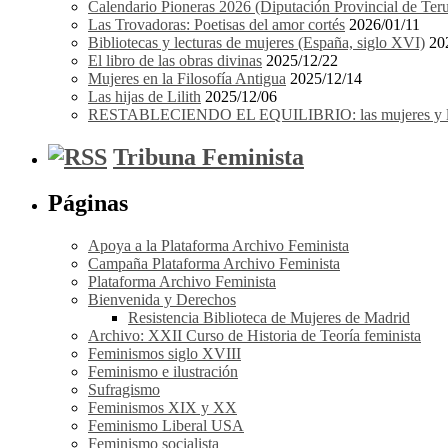
Calendario Pioneras 2026 (Diputación Provincial de Teru
Las Trovadoras: Poetisas del amor cortés
2026/01/11
Bibliotecas y lecturas de mujeres (España, siglo XVI)
20
El libro de las obras divinas
2025/12/22
Mujeres en la Filosofía Antigua
2025/12/14
Las hijas de Lilith
2025/12/06
RESTABLECIENDO EL EQUILIBRIO: las mujeres y los 
Tribuna Feminista
Páginas
Apoya a la Plataforma Archivo Feminista
Campaña Plataforma Archivo Feminista
Plataforma Archivo Feminista
Bienvenida y Derechos
Resistencia Biblioteca de Mujeres de Madrid
Archivo: XXII Curso de Historia de Teoría feminista
Feminismos siglo XVIII
Feminismo e ilustración
Sufragismo
Feminismos XIX y XX
Feminismo Liberal USA
Feminismo socialista