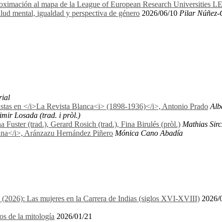
proximación al mapa de la League of European Research Universities 
lud mental, igualdad y perspectiva de género
2026/06/10
Pilar Núñez-
rial
nistas en </i>La Revista Blanca<i> (1898-1936)</i>, Antonio Prado
Alb
mir Losada (trad. i pròl.)
uster (trad.), Gerard Rosich (trad.), Fina Birulés (pròl.)
Mathias Sirc
biana</i>, Aránzazu Hernández Piñero
Mónica Cano Abadía
1 (2026): Las mujeres en la Carrera de Indias (siglos XVI-XVIII)
2026/
os de la mitología
2026/01/21