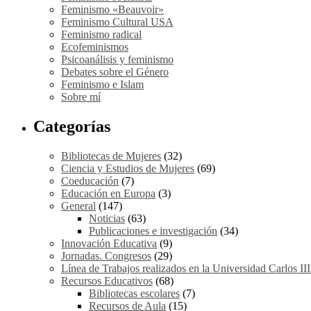
Feminismo «Beauvoir»
Feminismo Cultural USA
Feminismo radical
Ecofeminismos
Psicoanálisis y feminismo
Debates sobre el Género
Feminismo e Islam
Sobre mí
Categorías
Bibliotecas de Mujeres
(32)
Ciencia y Estudios de Mujeres
(69)
Coeducación
(7)
Educación en Europa
(3)
General
(147)
Noticias
(63)
Publicaciones e investigación
(34)
Innovación Educativa
(9)
Jornadas. Congresos
(29)
Línea de Trabajos realizados en la Universidad Carlos II
Recursos Educativos
(68)
Bibliotecas escolares
(7)
Recursos de Aula
(15)