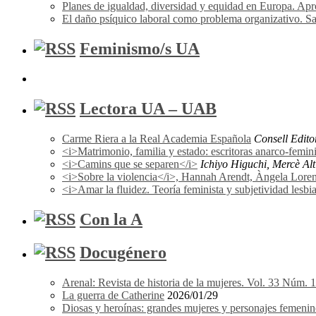
Planes de igualdad, diversidad y equidad en Europa. A
El daño psíquico laboral como problema organizativo. Sa
Feminismo/s UA
Lectora UA – UAB
Carme Riera a la Real Academia Española
Consell Edito
<i>Matrimonio, familia y estado: escritoras anarco-femi
<i>Camins que se separen</i>
Ichiyo Higuchi, Mercè Alti
<i>Sobre la violencia</i>, Hannah Arendt, Àngela Lorena F
<i>Amar la fluidez. Teoría feminista y subjetividad les
Con la A
Docugénero
Arenal: Revista de historia de la mujeres. Vol. 33 Núm. 
La guerra de Catherine
2026/01/29
Diosas y heroínas: grandes mujeres y personajes femenin