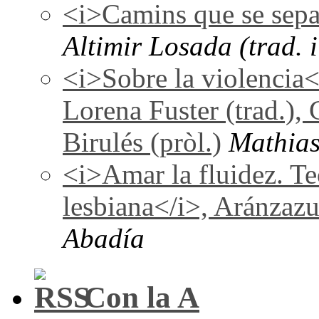
<i>Camins que se sepa
Altimir Losada (trad. i
<i>Sobre la violencia
Lorena Fuster (trad.), 
Birulés (pròl.)
Mathias
<i>Amar la fluidez. Te
lesbiana</i>, Aránzaz
Abadía
Con la A