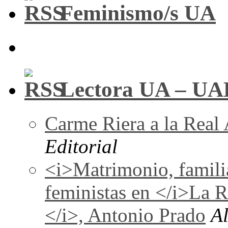
Feminismo/s UA
Lectora UA – UA
Carme Riera a la Real
Editorial
<i>Matrimonio, familia
feministas en </i>La 
</i>, Antonio Prado
A