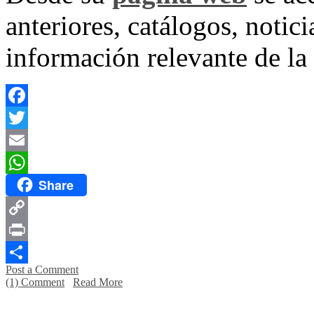
anteriores, catálogos, notic
información relevante de la
Facebook
Twitter
Email
Share
WhatsApp
Copy
Link
Print
Post a Comment
Compartir
(1) Comment
Read More