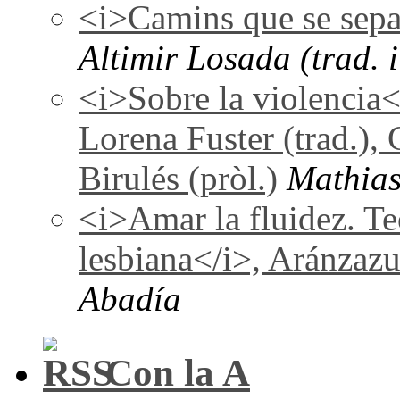
<i>Camins que se sepa
Altimir Losada (trad. i
<i>Sobre la violencia
Lorena Fuster (trad.), 
Birulés (pròl.)
Mathias
<i>Amar la fluidez. Te
lesbiana</i>, Aránzaz
Abadía
Con la A