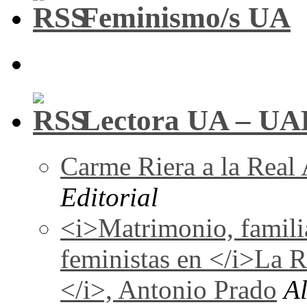
Feminismo/s UA
Lectora UA – UA
Carme Riera a la Real
Editorial
<i>Matrimonio, familia
feministas en </i>La 
</i>, Antonio Prado
A