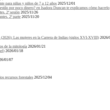
e para niñas y niños de 7 a 12 años
2025/12/01
stilo por poco dinero? en Isadora Duncan te explicamos cómo hacerlo
es. 2ª sesión
2025/11/26
ntes. 2ª parte
2025/11/20
1 (2026): Las mujeres en la Carrera de Indias (siglos XVI-XVIII)
2026/
os de la mitología
2026/01/21
el)
2026/01/18
26/01/07
recursos forestales
2025/12/04