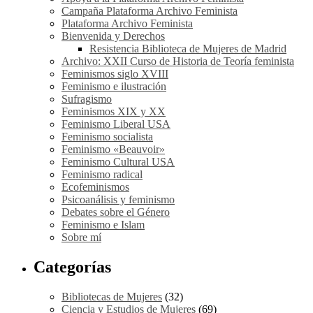
Campaña Plataforma Archivo Feminista
Plataforma Archivo Feminista
Bienvenida y Derechos
Resistencia Biblioteca de Mujeres de Madrid
Archivo: XXII Curso de Historia de Teoría feminista
Feminismos siglo XVIII
Feminismo e ilustración
Sufragismo
Feminismos XIX y XX
Feminismo Liberal USA
Feminismo socialista
Feminismo «Beauvoir»
Feminismo Cultural USA
Feminismo radical
Ecofeminismos
Psicoanálisis y feminismo
Debates sobre el Género
Feminismo e Islam
Sobre mí
Categorías
Bibliotecas de Mujeres
(32)
Ciencia y Estudios de Mujeres
(69)