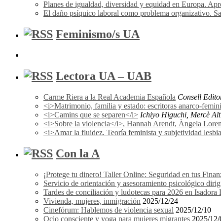
Planes de igualdad, diversidad y equidad en Europa. A
El daño psíquico laboral como problema organizativo. Sa
Feminismo/s UA
Lectora UA – UAB
Carme Riera a la Real Academia Española
Consell Edito
<i>Matrimonio, familia y estado: escritoras anarco-femi
<i>Camins que se separen</i>
Ichiyo Higuchi, Mercè Alti
<i>Sobre la violencia</i>, Hannah Arendt, Àngela Lorena F
<i>Amar la fluidez. Teoría feminista y subjetividad les
Con la A
¡Protege tu dinero! Taller Online: Seguridad en tus Finan
Servicio de orientación y asesoramiento psicológico dir
Tardes de conciliación y ludotecas para 2026 en Isador
Vivienda, mujeres, inmigración
2025/12/24
Cinefórum: Hablemos de violencia sexual
2025/12/10
Ocio consciente y yoga para mujeres migrantes
2025/12/