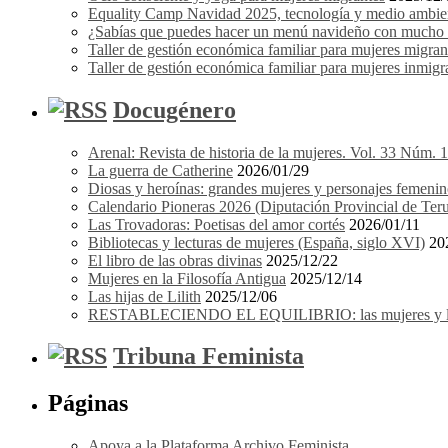
Equality Camp Navidad 2025, tecnología y medio ambient
¿Sabías que puedes hacer un menú navideño con mucho e
Taller de gestión económica familiar para mujeres migrant
Taller de gestión económica familiar para mujeres inmigra
Docugénero
Arenal: Revista de historia de la mujeres. Vol. 33 Núm. 
La guerra de Catherine
2026/01/29
Diosas y heroínas: grandes mujeres y personajes femenin
Calendario Pioneras 2026 (Diputación Provincial de Teru
Las Trovadoras: Poetisas del amor cortés
2026/01/11
Bibliotecas y lecturas de mujeres (España, siglo XVI)
20
El libro de las obras divinas
2025/12/22
Mujeres en la Filosofía Antigua
2025/12/14
Las hijas de Lilith
2025/12/06
RESTABLECIENDO EL EQUILIBRIO: las mujeres y los 
Tribuna Feminista
Páginas
Apoya a la Plataforma Archivo Feminista