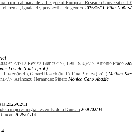
proximación al mapa de la League of European Research Universities 
lud mental, igualdad y perspectiva de género
2026/06/10
Pilar Núñez-
rial
nistas en </i>La Revista Blanca<i> (1898-1936)</i>, Antonio Prado
Alb
mir Losada (trad. i pròl.)
uster (trad.), Gerard Rosich (trad.), Fina Birulés (pròl.)
Mathias Sirc
biana</i>, Aránzazu Hernández Piñero
Mónica Cano Abadía
zas
2026/02/11
igido a mujeres migrantes en Isadora Duncan
2026/02/03
a Duncan
2026/01/14
04