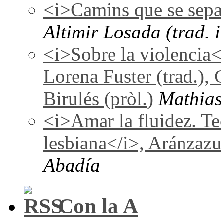
<i>Camins que se sepa
Altimir Losada (trad. i
<i>Sobre la violencia
Lorena Fuster (trad.), 
Birulés (pròl.)
Mathias
<i>Amar la fluidez. Te
lesbiana</i>, Aránzaz
Abadía
Con la A