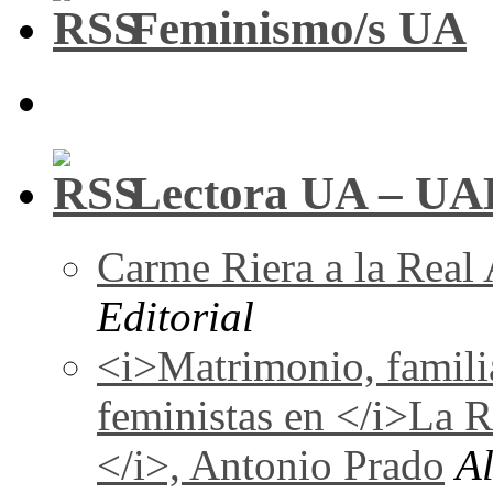
Feminismo/s UA
Lectora UA – UA
Carme Riera a la Real
Editorial
<i>Matrimonio, familia
feministas en </i>La 
</i>, Antonio Prado
A