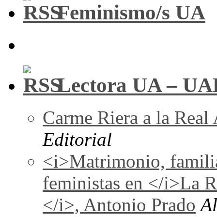
Feminismo/s UA
Lectora UA – UA
Carme Riera a la Real
Editorial
<i>Matrimonio, familia
feministas en </i>La 
</i>, Antonio Prado
A