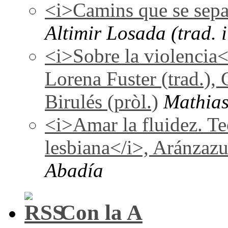
<i>Camins que se sepa
Altimir Losada (trad. i
<i>Sobre la violencia
Lorena Fuster (trad.), 
Birulés (pròl.)
Mathias
<i>Amar la fluidez. Te
lesbiana</i>, Aránzaz
Abadía
Con la A