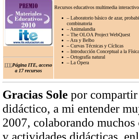
Recursos educativos multimedia interactiv
– Laboratorio básico de azar, probabi
combinatoria
– Animalandia
– The OLOA Project WebQuest
– Ara y Belbo
– Curvas Técnicas y Cíclicas
– Introducción Conceptual a la Físi
– Ortografía natural
– La Ópera
ITE
Página ITE, acceso
a 17 recursos
Gracias Sole
por compartir
didáctico, a mi entender m
2007, colaborando muchos c
y actividades didácticas, en