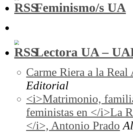
Feminismo/s UA
Lectora UA – UA
Carme Riera a la Real
Editorial
<i>Matrimonio, familia
feministas en </i>La 
</i>, Antonio Prado
A