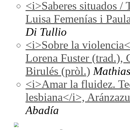
<i>Saberes situados / 
Luisa Femenías i Paul
Di Tullio
<i>Sobre la violencia
Lorena Fuster (trad.), 
Birulés (pròl.)
Mathias
<i>Amar la fluidez. Te
lesbiana</i>, Aránzaz
Abadía