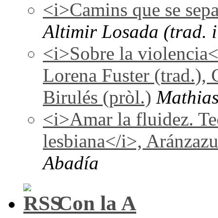
<i>Camins que se sepa
Altimir Losada (trad. i
<i>Sobre la violencia
Lorena Fuster (trad.), 
Birulés (pròl.)
Mathias
<i>Amar la fluidez. Te
lesbiana</i>, Aránzaz
Abadía
Con la A