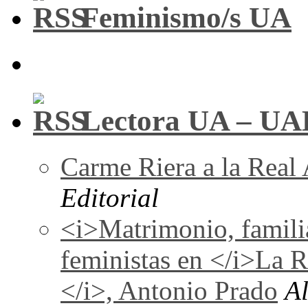
Feminismo/s UA
Lectora UA – UA
Carme Riera a la Real
Editorial
<i>Matrimonio, familia
feministas en </i>La 
</i>, Antonio Prado
A