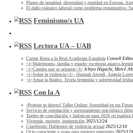
Planes de igualdad, diversidad y equidad en Europa. A
El daño psíquico laboral como problema organizativo. Sa
Feminismo/s UA
Lectora UA – UAB
Carme Riera a la Real Academia Española
Consell Edito
<i>Matrimonio, familia y estado: escritoras anarco-femi
<i>Camins que se separen</i>
Ichiyo Higuchi, Mercè Alti
<i>Sobre la violencia</i>, Hannah Arendt, Àngela Lorena F
<i>Amar la fluidez. Teoría feminista y subjetividad les
Con la A
¡Protege tu dinero! Taller Online: Seguridad en tus Finan
Servicio de orientación y asesoramiento psicológico dir
Tardes de conciliación y ludotecas para 2026 en Isador
Vivienda, mujeres, inmigración
2025/12/24
Cinefórum: Hablemos de violencia sexual
2025/12/10
Ocio consciente y yoga para mujeres migrantes
2025/12/