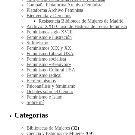
Campaña Plataforma Archivo Feminista
Plataforma Archivo Feminista
Bienvenida y Derechos
Resistencia Biblioteca de Mujeres de Madrid
Archivo: XXII Curso de Historia de Teoría feminista
Feminismos siglo XVIII
Feminismo e ilustración
Sufragismo
Feminismos XIX y XX
Feminismo Liberal USA
Feminismo socialista
Feminismo «Beauvoir»
Feminismo Cultural USA
Feminismo radical
Ecofeminismos
Psicoanálisis y feminismo
Debates sobre el Género
Feminismo e Islam
Sobre mí
Categorías
Bibliotecas de Mujeres
(32)
Ciencia y Estudios de Mujeres
(69)