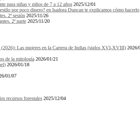
e para niñas y niños de 7 a 12 años
2025/12/01
stilo por poco dinero? en Isadora Duncan te explicamos cómo hacerlo
es. 2ª sesión
2025/11/26
ntes. 2ª parte
2025/11/20
1 (2026): Las mujeres en la Carrera de Indias (siglos XVI-XVIII)
2026/
os de la mitología
2026/01/21
el)
2026/01/18
26/01/07
recursos forestales
2025/12/04