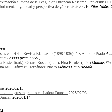
proximación al mapa de la League of European Research Universities 
lud mental, igualdad y perspectiva de género
2026/06/10
Pilar Núñez-
rial
nistas en </i>La Revista Blanca<i> (1898-1936)</i>, Antonio Prado
Alb
mir Losada (trad. i pròl.)
uster (trad.), Gerard Rosich (trad.), Fina Birulés (pròl.)
Mathias Sirc
biana</i>, Aránzazu Hernández Piñero
Mónica Cano Abadía
zas
2026/02/11
igido a mujeres migrantes en Isadora Duncan
2026/02/03
a Duncan
2026/01/14
04