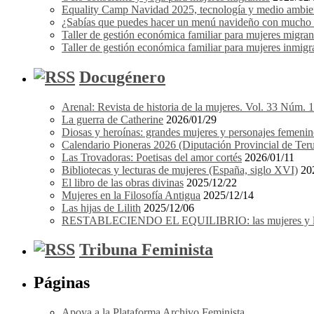
Equality Camp Navidad 2025, tecnología y medio ambient
¿Sabías que puedes hacer un menú navideño con mucho e
Taller de gestión económica familiar para mujeres migrant
Taller de gestión económica familiar para mujeres inmigra
Docugénero
Arenal: Revista de historia de la mujeres. Vol. 33 Núm. 
La guerra de Catherine
2026/01/29
Diosas y heroínas: grandes mujeres y personajes femenin
Calendario Pioneras 2026 (Diputación Provincial de Teru
Las Trovadoras: Poetisas del amor cortés
2026/01/11
Bibliotecas y lecturas de mujeres (España, siglo XVI)
20
El libro de las obras divinas
2025/12/22
Mujeres en la Filosofía Antigua
2025/12/14
Las hijas de Lilith
2025/12/06
RESTABLECIENDO EL EQUILIBRIO: las mujeres y los 
Tribuna Feminista
Páginas
Apoya a la Plataforma Archivo Feminista