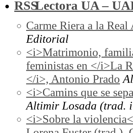
Lectora UA – UA
Carme Riera a la Real
Editorial
<i>Matrimonio, familia
feministas en </i>La 
</i>, Antonio Prado
A
<i>Camins que se sepa
Altimir Losada (trad. i
<i>Sobre la violencia
Lorena Fuster (trad.), 