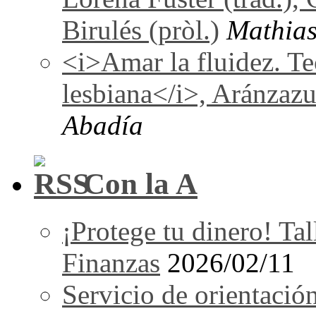
Birulés (pròl.)
Mathias
<i>Amar la fluidez. Te
lesbiana</i>, Aránzaz
Abadía
Con la A
¡Protege tu dinero! Tal
Finanzas
2026/02/11
Servicio de orientació