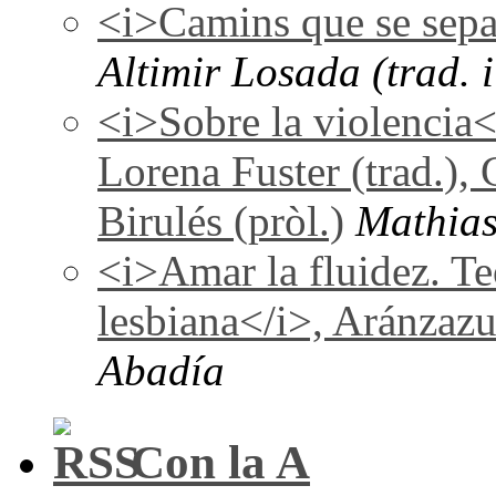
<i>Camins que se sepa
Altimir Losada (trad. i
<i>Sobre la violencia
Lorena Fuster (trad.), 
Birulés (pròl.)
Mathias
<i>Amar la fluidez. Te
lesbiana</i>, Aránzaz
Abadía
Con la A