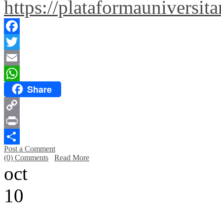
https://plataformauniversi
Facebook
Twitter
Email
Share
WhatsApp
Copy
Link
Print
Post a Comment
Compartir
(0) Comments
Read More
oct
10