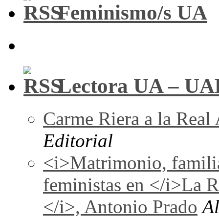
Feminismo/s UA
Lectora UA – UA
Carme Riera a la Real
Editorial
<i>Matrimonio, familia
feministas en </i>La 
</i>, Antonio Prado
A