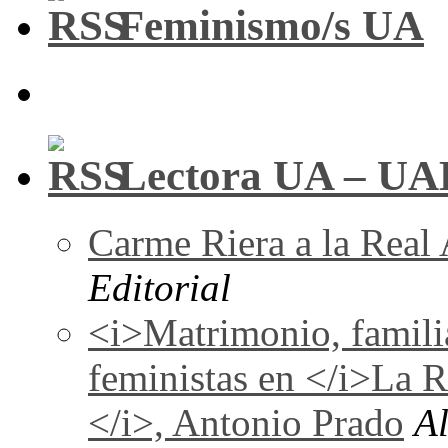
Feminismo/s UA
Lectora UA – UA
Carme Riera a la Real
Editorial
<i>Matrimonio, familia
feministas en </i>La 
</i>, Antonio Prado
A