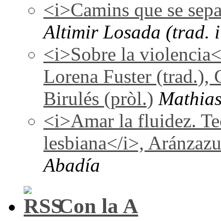
<i>Camins que se sepa
Altimir Losada (trad. i
<i>Sobre la violencia
Lorena Fuster (trad.), 
Birulés (pròl.)
Mathias
<i>Amar la fluidez. Te
lesbiana</i>, Aránzaz
Abadía
Con la A