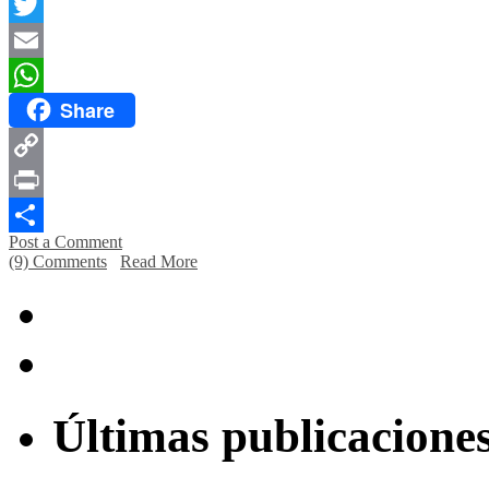
Facebook
Twitter
Email
Share
WhatsApp
Copy
Link
Print
Post a Comment
Compartir
(9) Comments
Read More
Últimas publicacione