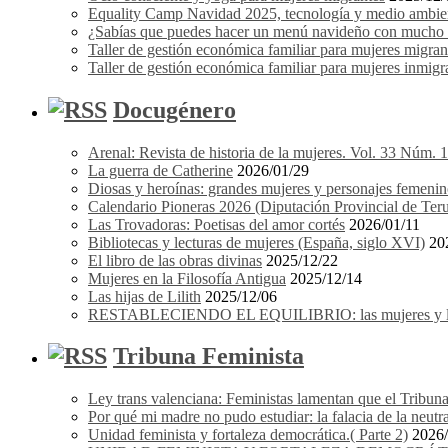
Equality Camp Navidad 2025, tecnología y medio ambient
¿Sabías que puedes hacer un menú navideño con mucho e
Taller de gestión económica familiar para mujeres migrant
Taller de gestión económica familiar para mujeres inmigra
Docugénero
Arenal: Revista de historia de la mujeres. Vol. 33 Núm. 
La guerra de Catherine
2026/01/29
Diosas y heroínas: grandes mujeres y personajes femenin
Calendario Pioneras 2026 (Diputación Provincial de Teru
Las Trovadoras: Poetisas del amor cortés
2026/01/11
Bibliotecas y lecturas de mujeres (España, siglo XVI)
20
El libro de las obras divinas
2025/12/22
Mujeres en la Filosofía Antigua
2025/12/14
Las hijas de Lilith
2025/12/06
RESTABLECIENDO EL EQUILIBRIO: las mujeres y los 
Tribuna Feminista
Ley trans valenciana: Feministas lamentan que el Tribuna
Por qué mi madre no pudo estudiar: la falacia de la neutr
Unidad feminista y fortaleza democrática.( Parte 2)
2026/