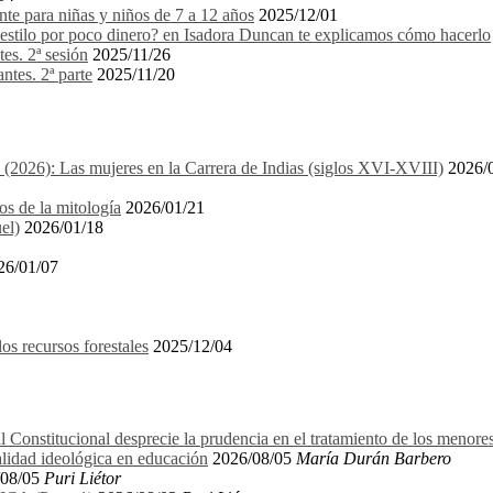
e para niñas y niños de 7 a 12 años
2025/12/01
stilo por poco dinero? en Isadora Duncan te explicamos cómo hacerlo
es. 2ª sesión
2025/11/26
ntes. 2ª parte
2025/11/20
1 (2026): Las mujeres en la Carrera de Indias (siglos XVI-XVIII)
2026/
os de la mitología
2026/01/21
el)
2026/01/18
26/01/07
recursos forestales
2025/12/04
l Constitucional desprecie la prudencia en el tratamiento de los menore
alidad ideológica en educación
2026/08/05
María Durán Barbero
08/05
Puri Liétor