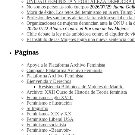
UNIDAD FEMINISTA Y FORTALEZA DEMOCRÁTICA
No somos personas solo cuerpos
2026/07/29
Juana Gall
Morir de éxito. Los retos del feminismo en la era Trump
Profesionales sanitarios alertan: la transición social en la
Organizaciones de mujeres denuncian ante la ONU a la dir
2026/07/22
Alianza Contra el Borrado de las Mujeres
Chile debate la ley más ambiciosa contra el alquiler de vi
El Instituto de las Mujeres logra una nueva sentencia cont
Páginas
Apoya a la Plataforma Archivo Feminista
Campaña Plataforma Archivo Feminista
Plataforma Archivo Feminista
Bienvenida y Derechos
Resistencia Biblioteca de Mujeres de Madrid
Archivo: XXII Curso de Historia de Teoría feminista
Feminismos siglo XVIII
Feminismo e ilustración
Sufragismo
Feminismos XIX y XX
Feminismo Liberal USA
Feminismo socialista
Feminismo «Beauvoir»