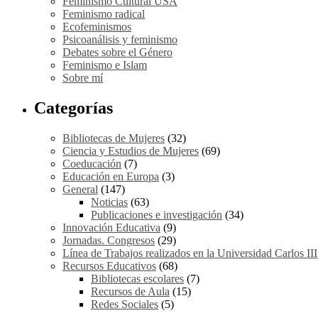
Feminismo Cultural USA
Feminismo radical
Ecofeminismos
Psicoanálisis y feminismo
Debates sobre el Género
Feminismo e Islam
Sobre mí
Categorías
Bibliotecas de Mujeres
(32)
Ciencia y Estudios de Mujeres
(69)
Coeducación
(7)
Educación en Europa
(3)
General
(147)
Noticias
(63)
Publicaciones e investigación
(34)
Innovación Educativa
(9)
Jornadas. Congresos
(29)
Línea de Trabajos realizados en la Universidad Carlos II
Recursos Educativos
(68)
Bibliotecas escolares
(7)
Recursos de Aula
(15)
Redes Sociales
(5)