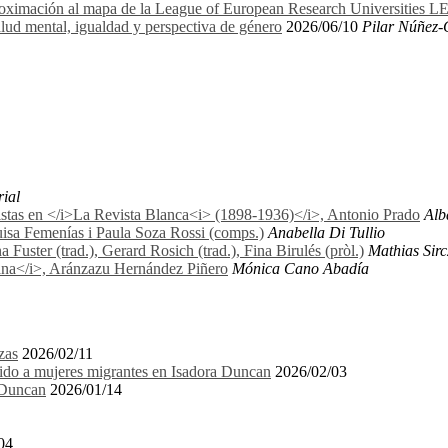
proximación al mapa de la League of European Research Universities 
lud mental, igualdad y perspectiva de género
2026/06/10
Pilar Núñez-
rial
nistas en </i>La Revista Blanca<i> (1898-1936)</i>, Antonio Prado
Alb
uisa Femenías i Paula Soza Rossi (comps.)
Anabella Di Tullio
uster (trad.), Gerard Rosich (trad.), Fina Birulés (pròl.)
Mathias Sirc
biana</i>, Aránzazu Hernández Piñero
Mónica Cano Abadía
zas
2026/02/11
igido a mujeres migrantes en Isadora Duncan
2026/02/03
a Duncan
2026/01/14
04