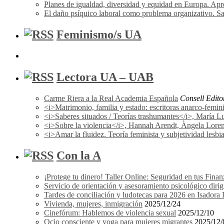
Planes de igualdad, diversidad y equidad en Europa. A
El daño psíquico laboral como problema organizativo. Sa
Feminismo/s UA
Lectora UA – UAB
Carme Riera a la Real Academia Española
Consell Edito
<i>Matrimonio, familia y estado: escritoras anarco-femi
<i>Saberes situados / Teorías trashumantes</i>, María L
<i>Sobre la violencia</i>, Hannah Arendt, Àngela Lorena F
<i>Amar la fluidez. Teoría feminista y subjetividad les
Con la A
¡Protege tu dinero! Taller Online: Seguridad en tus Finan
Servicio de orientación y asesoramiento psicológico dir
Tardes de conciliación y ludotecas para 2026 en Isador
Vivienda, mujeres, inmigración
2025/12/24
Cinefórum: Hablemos de violencia sexual
2025/12/10
Ocio consciente y yoga para mujeres migrantes
2025/12/