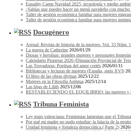
Equality Camp Navidad 2025, tecnología y medio ambient
¿Sabías que puedes hacer un menú navideño con mucho e
Taller de gestión económica familiar para mujeres migrant
Taller de gestión económica familiar para mujeres inmigra
Docugénero
Arenal: Revista de historia de la mujeres. Vol. 33 Núm. 
La guerra de Catherine
2026/01/29
Diosas y heroínas: grandes mujeres y personajes femenin
Calendario Pioneras 2026 (Diputación Provincial de Teru
Las Trovadoras: Poetisas del amor cortés
2026/01/11
Bibliotecas y lecturas de mujeres (España, siglo XVI)
20
El libro de las obras divinas
2025/12/22
Mujeres en la Filosofía Antigua
2025/12/14
Las hijas de Lilith
2025/12/06
RESTABLECIENDO EL EQUILIBRIO: las mujeres y los 
Tribuna Feminista
Ley trans valenciana: Feministas lamentan que el Tribuna
Por qué mi madre no pudo estudiar: la falacia de la neutr
Unidad feminista y fortaleza democrática.( Parte 2)
2026/