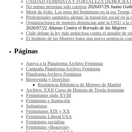
UNIDAD FEMINISTA Y FORTALEZA DEMOCRÁTICA
No somos personas solo cuerpos
2026/07/29
Juana Gall
Morir de éxito. Los retos del feminismo en la era Trump
Profesionales sanitarios alertan: la transición social en la
Organizaciones de mujeres denuncian ante la ONU a la dir
2026/07/22
Alianza Contra el Borrado de las Mujeres
Chile debate la ley más ambiciosa contra el alquiler de vi
El Instituto de las Mujeres logra una nueva sentencia cont
Páginas
Apoya a la Plataforma Archivo Feminista
Campaña Plataforma Archivo Feminista
Plataforma Archivo Feminista
Bienvenida y Derechos
Resistencia Biblioteca de Mujeres de Madrid
Archivo: XXII Curso de Historia de Teoría feminista
Feminismos siglo XVIII
Feminismo e ilustración
Sufragismo
Feminismos XIX y XX
Feminismo Liberal USA
Feminismo socialista
Feminismo «Beauvoir»