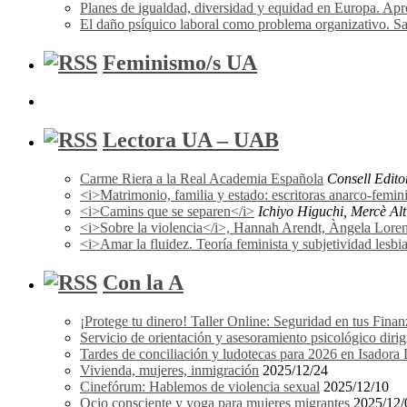
Planes de igualdad, diversidad y equidad en Europa. A
El daño psíquico laboral como problema organizativo. Sa
Feminismo/s UA
Lectora UA – UAB
Carme Riera a la Real Academia Española
Consell Edito
<i>Matrimonio, familia y estado: escritoras anarco-femi
<i>Camins que se separen</i>
Ichiyo Higuchi, Mercè Alti
<i>Sobre la violencia</i>, Hannah Arendt, Àngela Lorena F
<i>Amar la fluidez. Teoría feminista y subjetividad les
Con la A
¡Protege tu dinero! Taller Online: Seguridad en tus Finan
Servicio de orientación y asesoramiento psicológico dir
Tardes de conciliación y ludotecas para 2026 en Isador
Vivienda, mujeres, inmigración
2025/12/24
Cinefórum: Hablemos de violencia sexual
2025/12/10
Ocio consciente y yoga para mujeres migrantes
2025/12/