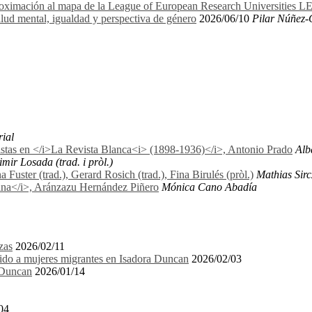
proximación al mapa de la League of European Research Universities 
lud mental, igualdad y perspectiva de género
2026/06/10
Pilar Núñez-
rial
nistas en </i>La Revista Blanca<i> (1898-1936)</i>, Antonio Prado
Alb
mir Losada (trad. i pròl.)
uster (trad.), Gerard Rosich (trad.), Fina Birulés (pròl.)
Mathias Sirc
biana</i>, Aránzazu Hernández Piñero
Mónica Cano Abadía
zas
2026/02/11
igido a mujeres migrantes en Isadora Duncan
2026/02/03
a Duncan
2026/01/14
04