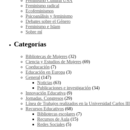
Feminismo Cultural USA
Feminismo radical
Ecofeminismos
Psicoanálisis y feminismo
Debates sobre el Género
Feminismo e Islam
Sobre mí
Categorías
Bibliotecas de Mujeres
(32)
Ciencia y Estudios de Mujeres
(69)
Coeducación
(7)
Educación en Europa
(3)
General
(147)
Noticias
(63)
Publicaciones e investigación
(34)
Innovación Educativa
(9)
Jornadas. Congresos
(29)
Línea de Trabajos realizados en la Universidad Carlos II
Recursos Educativos
(68)
Bibliotecas escolares
(7)
Recursos de Aula
(15)
Redes Sociales
(5)