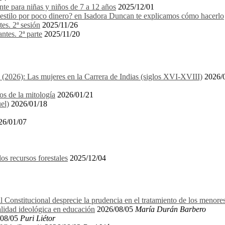
e para niñas y niños de 7 a 12 años
2025/12/01
stilo por poco dinero? en Isadora Duncan te explicamos cómo hacerlo
es. 2ª sesión
2025/11/26
ntes. 2ª parte
2025/11/20
1 (2026): Las mujeres en la Carrera de Indias (siglos XVI-XVIII)
2026/
os de la mitología
2026/01/21
el)
2026/01/18
26/01/07
recursos forestales
2025/12/04
l Constitucional desprecie la prudencia en el tratamiento de los menore
alidad ideológica en educación
2026/08/05
María Durán Barbero
08/05
Puri Liétor