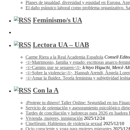
Planes de igualdad, diversidad y equidad en Europa. A
El daño psíquico laboral como problema organizativo. Sa
Feminismo/s UA
Lectora UA – UAB
Carme Riera a la Real Academia Española
Consell Edito
<i>Matrimonio, familia y estado: escritoras anarco-femi
<i>Camins que se separen</i>
Ichiyo Higuchi, Mercè Alti
<i>Sobre la violencia</i>, Hannah Arendt, Àngela Lorena F
<i>Amar la fluidez. Teoría feminista y subjetividad les
Con la A
¡Protege tu dinero! Taller Online: Seguridad en tus Finan
Servicio de orientación y asesoramiento psicológico dir
Tardes de conciliación y ludotecas para 2026 en Isador
Vivienda, mujeres, inmigración
2025/12/24
Cinefórum: Hablemos de violencia sexual
2025/12/10
Ocio consciente y yoga para mujeres migrantes
2025/12/