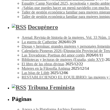
Equality Camp Navidad 2025, tecnología y medio ambient
¿Sabías que puedes hacer un menú navideño con mucho e
Taller de gestión económica familiar para mujeres migrant
Taller de gestión económica familiar para mujeres inmigra
Docugénero
Arenal: Revista de historia de la mujeres. Vol. 33 Núm. 
La guerra de Catherine
2026/01/29
Diosas y heroínas: grandes mujeres y personajes femenin
Calendario Pioneras 2026 (Diputación Provincial de Teru
Las Trovadoras: Poetisas del amor cortés
2026/01/11
Bibliotecas y lecturas de mujeres (España, siglo XVI)
20
El libro de las obras divinas
2025/12/22
Mujeres en la Filosofía Antigua
2025/12/14
Las hijas de Lilith
2025/12/06
RESTABLECIENDO EL EQUILIBRIO: las mujeres y los 
Tribuna Feminista
Páginas
Apoya a la Plataforma Archivo Feminista