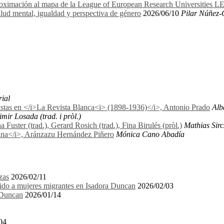
proximación al mapa de la League of European Research Universities 
lud mental, igualdad y perspectiva de género
2026/06/10
Pilar Núñez-
rial
nistas en </i>La Revista Blanca<i> (1898-1936)</i>, Antonio Prado
Alb
mir Losada (trad. i pròl.)
uster (trad.), Gerard Rosich (trad.), Fina Birulés (pròl.)
Mathias Sirc
biana</i>, Aránzazu Hernández Piñero
Mónica Cano Abadía
zas
2026/02/11
igido a mujeres migrantes en Isadora Duncan
2026/02/03
a Duncan
2026/01/14
04