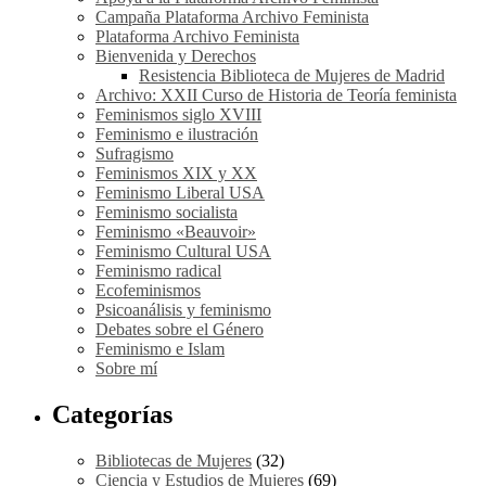
Campaña Plataforma Archivo Feminista
Plataforma Archivo Feminista
Bienvenida y Derechos
Resistencia Biblioteca de Mujeres de Madrid
Archivo: XXII Curso de Historia de Teoría feminista
Feminismos siglo XVIII
Feminismo e ilustración
Sufragismo
Feminismos XIX y XX
Feminismo Liberal USA
Feminismo socialista
Feminismo «Beauvoir»
Feminismo Cultural USA
Feminismo radical
Ecofeminismos
Psicoanálisis y feminismo
Debates sobre el Género
Feminismo e Islam
Sobre mí
Categorías
Bibliotecas de Mujeres
(32)
Ciencia y Estudios de Mujeres
(69)