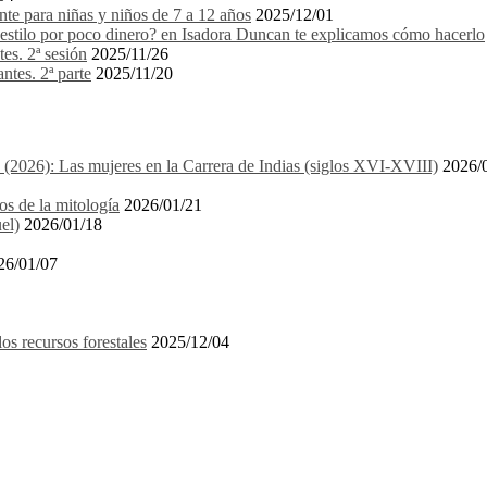
e para niñas y niños de 7 a 12 años
2025/12/01
stilo por poco dinero? en Isadora Duncan te explicamos cómo hacerlo
es. 2ª sesión
2025/11/26
ntes. 2ª parte
2025/11/20
1 (2026): Las mujeres en la Carrera de Indias (siglos XVI-XVIII)
2026/
os de la mitología
2026/01/21
el)
2026/01/18
26/01/07
recursos forestales
2025/12/04