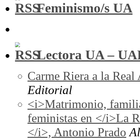
Feminismo/s UA
Lectora UA – UA
Carme Riera a la Real
Editorial
<i>Matrimonio, familia
feministas en </i>La 
</i>, Antonio Prado
A