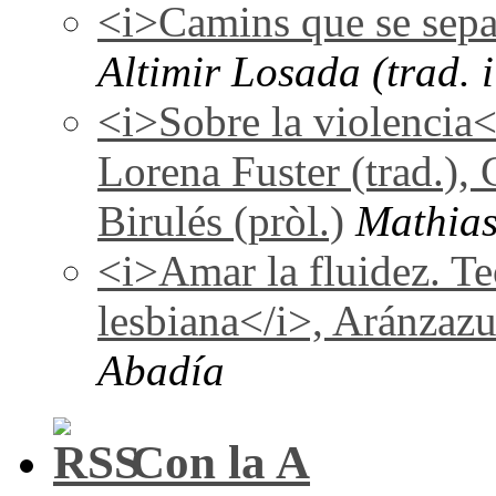
<i>Camins que se sepa
Altimir Losada (trad. i
<i>Sobre la violencia
Lorena Fuster (trad.), 
Birulés (pròl.)
Mathias
<i>Amar la fluidez. Te
lesbiana</i>, Aránzaz
Abadía
Con la A