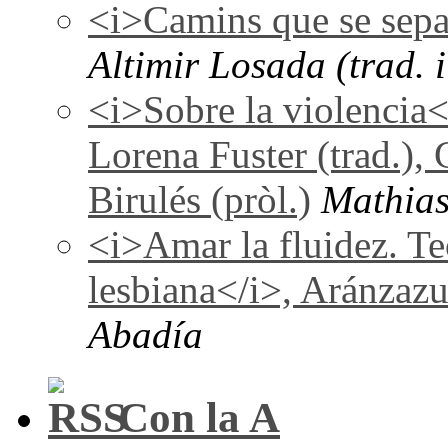
<i>Camins que se sepa
Altimir Losada (trad. i
<i>Sobre la violencia
Lorena Fuster (trad.), 
Birulés (pròl.)
Mathias
<i>Amar la fluidez. Te
lesbiana</i>, Aránzaz
Abadía
Con la A