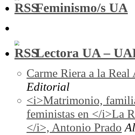
Feminismo/s UA
Lectora UA – UA
Carme Riera a la Real
Editorial
<i>Matrimonio, familia
feministas en </i>La 
</i>, Antonio Prado
A