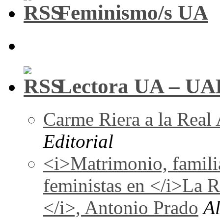
Feminismo/s UA
Lectora UA – UA
Carme Riera a la Real
Editorial
<i>Matrimonio, familia
feministas en </i>La 
</i>, Antonio Prado
A