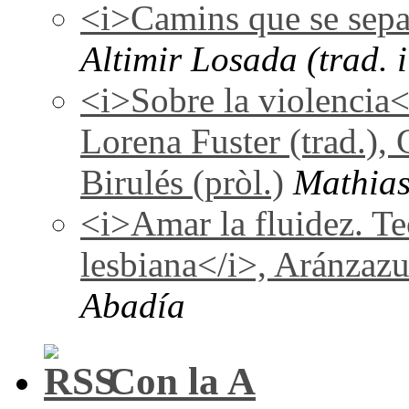
<i>Camins que se sepa
Altimir Losada (trad. i
<i>Sobre la violencia
Lorena Fuster (trad.), 
Birulés (pròl.)
Mathias
<i>Amar la fluidez. Te
lesbiana</i>, Aránzaz
Abadía
Con la A