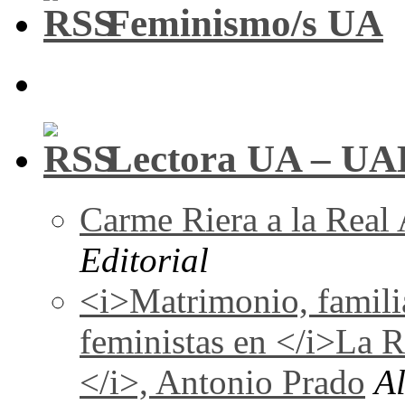
Feminismo/s UA
Lectora UA – UA
Carme Riera a la Real
Editorial
<i>Matrimonio, familia
feministas en </i>La 
</i>, Antonio Prado
A