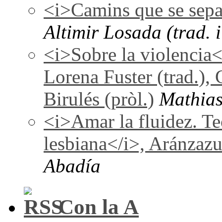
<i>Camins que se sepa
Altimir Losada (trad. i
<i>Sobre la violencia
Lorena Fuster (trad.), 
Birulés (pròl.)
Mathias
<i>Amar la fluidez. Te
lesbiana</i>, Aránzaz
Abadía
Con la A