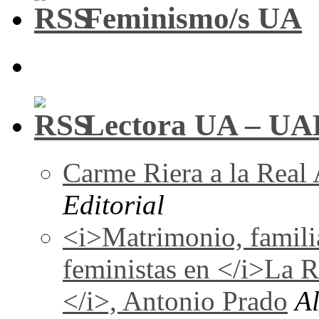
Feminismo/s UA
Lectora UA – UA
Carme Riera a la Real
Editorial
<i>Matrimonio, familia
feministas en </i>La 
</i>, Antonio Prado
A