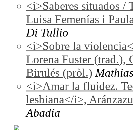
<i>Saberes situados / 
Luisa Femenías i Paul
Di Tullio
<i>Sobre la violencia
Lorena Fuster (trad.), 
Birulés (pròl.)
Mathias
<i>Amar la fluidez. Te
lesbiana</i>, Aránzaz
Abadía