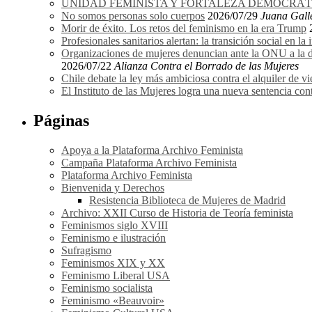
UNIDAD FEMINISTA Y FORTALEZA DEMOCRÁTICA
No somos personas solo cuerpos
2026/07/29
Juana Gall
Morir de éxito. Los retos del feminismo en la era Trump
Profesionales sanitarios alertan: la transición social en la
Organizaciones de mujeres denuncian ante la ONU a la dir
2026/07/22
Alianza Contra el Borrado de las Mujeres
Chile debate la ley más ambiciosa contra el alquiler de vi
El Instituto de las Mujeres logra una nueva sentencia cont
Páginas
Apoya a la Plataforma Archivo Feminista
Campaña Plataforma Archivo Feminista
Plataforma Archivo Feminista
Bienvenida y Derechos
Resistencia Biblioteca de Mujeres de Madrid
Archivo: XXII Curso de Historia de Teoría feminista
Feminismos siglo XVIII
Feminismo e ilustración
Sufragismo
Feminismos XIX y XX
Feminismo Liberal USA
Feminismo socialista
Feminismo «Beauvoir»