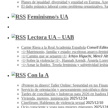
Planes de igualdad, diversidad y equidad en Europa. A
El daño psíquico laboral como problema organizativo. Sa
Feminismo/s UA
Lectora UA – UAB
Carme Riera a la Real Academia Española
Consell Edito
<i>Matrimonio, familia y estado: escritoras anarco-femi
<i>Camins que se separen</i>
Ichiyo Higuchi, Mercè Alti
<i>Sobre la violencia</i>, Hannah Arendt, Àngela Lorena F
<i>Amar la fluidez. Teoría feminista y subjetividad les
Con la A
¡Protege tu dinero! Taller Online: Seguridad en tus Finan
Servicio de orientación y asesoramiento psicológico dir
Tardes de conciliación y ludotecas para 2026 en Isador
Vivienda, mujeres, inmigración
2025/12/24
Cinefórum: Hablemos de violencia sexual
2025/12/10
Ocio consciente y yoga para mujeres migrantes
2025/12/