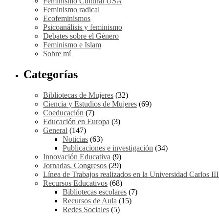
Feminismo Cultural USA
Feminismo radical
Ecofeminismos
Psicoanálisis y feminismo
Debates sobre el Género
Feminismo e Islam
Sobre mí
Categorías
Bibliotecas de Mujeres
(32)
Ciencia y Estudios de Mujeres
(69)
Coeducación
(7)
Educación en Europa
(3)
General
(147)
Noticias
(63)
Publicaciones e investigación
(34)
Innovación Educativa
(9)
Jornadas. Congresos
(29)
Línea de Trabajos realizados en la Universidad Carlos II
Recursos Educativos
(68)
Bibliotecas escolares
(7)
Recursos de Aula
(15)
Redes Sociales
(5)