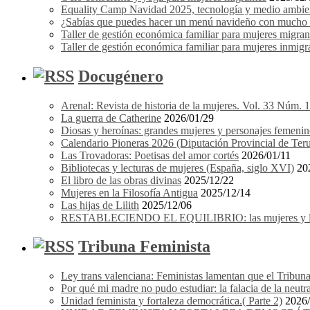
Equality Camp Navidad 2025, tecnología y medio ambient
¿Sabías que puedes hacer un menú navideño con mucho e
Taller de gestión económica familiar para mujeres migrant
Taller de gestión económica familiar para mujeres inmigra
Docugénero
Arenal: Revista de historia de la mujeres. Vol. 33 Núm. 
La guerra de Catherine
2026/01/29
Diosas y heroínas: grandes mujeres y personajes femenin
Calendario Pioneras 2026 (Diputación Provincial de Teru
Las Trovadoras: Poetisas del amor cortés
2026/01/11
Bibliotecas y lecturas de mujeres (España, siglo XVI)
20
El libro de las obras divinas
2025/12/22
Mujeres en la Filosofía Antigua
2025/12/14
Las hijas de Lilith
2025/12/06
RESTABLECIENDO EL EQUILIBRIO: las mujeres y los 
Tribuna Feminista
Ley trans valenciana: Feministas lamentan que el Tribuna
Por qué mi madre no pudo estudiar: la falacia de la neutr
Unidad feminista y fortaleza democrática.( Parte 2)
2026/