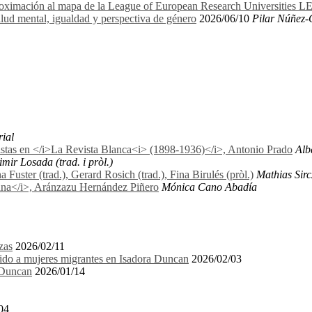
proximación al mapa de la League of European Research Universities 
lud mental, igualdad y perspectiva de género
2026/06/10
Pilar Núñez-
rial
nistas en </i>La Revista Blanca<i> (1898-1936)</i>, Antonio Prado
Alb
mir Losada (trad. i pròl.)
uster (trad.), Gerard Rosich (trad.), Fina Birulés (pròl.)
Mathias Sirc
biana</i>, Aránzazu Hernández Piñero
Mónica Cano Abadía
zas
2026/02/11
igido a mujeres migrantes en Isadora Duncan
2026/02/03
a Duncan
2026/01/14
04