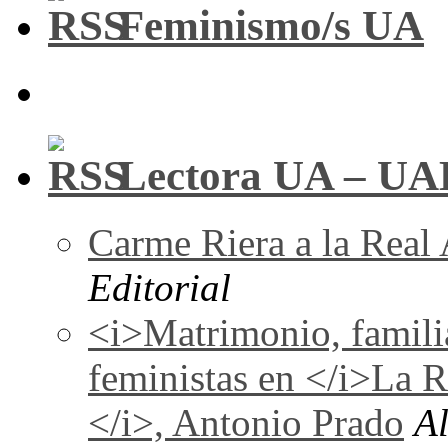
Feminismo/s UA
Lectora UA – UA
Carme Riera a la Real
Editorial
<i>Matrimonio, familia
feministas en </i>La 
</i>, Antonio Prado
A