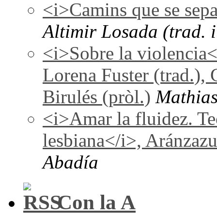
<i>Camins que se sepa
Altimir Losada (trad. i
<i>Sobre la violencia
Lorena Fuster (trad.), 
Birulés (pròl.)
Mathias
<i>Amar la fluidez. Te
lesbiana</i>, Aránzaz
Abadía
Con la A